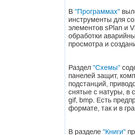
В
"Программах"
выл
инструменты для со
элементов sPlan и V
обработки аварийны
просмотра и создани
Раздел
"Cхемы"
сод
панелей защит, комп
подстанций, приводо
снятые с натуры, в 
gif, bmp. Есть пред
формате, так и в гр
В разделе
"Книги"
пр