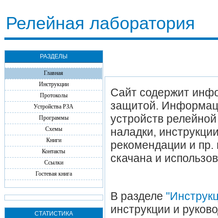
Релейная лаборатория
РАЗДЕЛЫ
Главная
Инструкции
Сайт содержит инфо
Протоколы
защитой. Информаци
Устройства РЗА
устройств релейной
Программы
Схемы
наладки, инструкции
Книги
рекомендации и пр. 
Контакты
скачана и использо
Ссылки
Гостевая книга
В разделе
"Инструк
инструкции и руков
СТАТИСТИКА